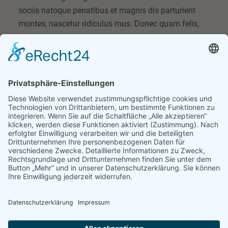
sociis natoque penatibus et magnis dis parturient
montes, nascetur ridiculus mus. Donec quam felis,
ultricies nec.
Referenzen