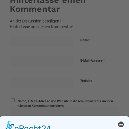
Hinterlasse einen
Kommentar
An der Diskussion beteiligen?
Hinterlasse uns deinen Kommentar!
*
Name
*
E-Mail-Adresse
Website
Name, E-Mail-Adresse und Website in diesem Browser für meinen
nächsten Kommentar speichern.