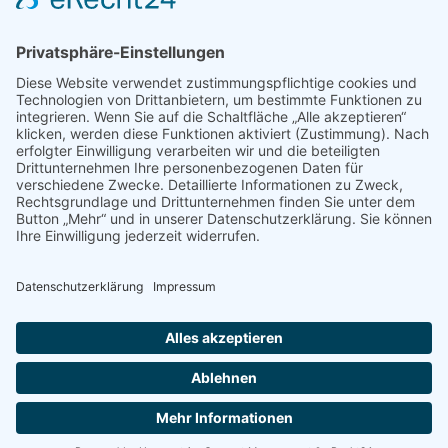
Home
Leistungen
Privat
Gewerbe
Objektbau
Unternehmen
Kontakt
Impressum
Datenschutz
© Copyright – J. Nagel GmbH | DESIGN & CODE by
KRAFTJUNGS